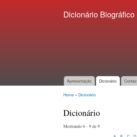
Dicionário Biográfi
Apresentação
Dicionário
Contac
Main menu
Home
»
Dicionário
You are here
Dicionário
Mostrando 6 - 9 de 9
A
B
C
D