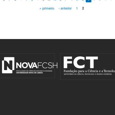
« primeiro
‹ anterior
1
2