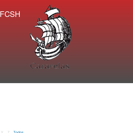
A FCSH
Y
Z
Todos