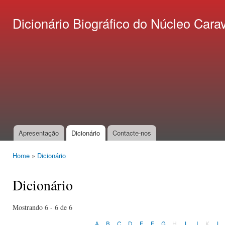
Ski
mai
Dicionário Biográfico do Núcleo C
con
Apresentação
Dicionário
Contacte-nos
Main menu
Home
»
Dicionário
You are here
Dicionário
Mostrando 6 - 6 de 6
A
B
C
D
E
F
G
H
I
J
K
L