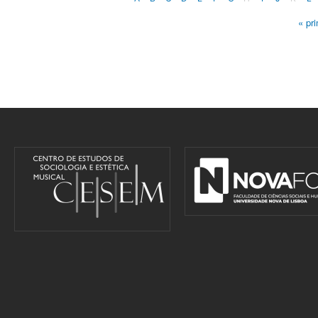
« pr
Pages