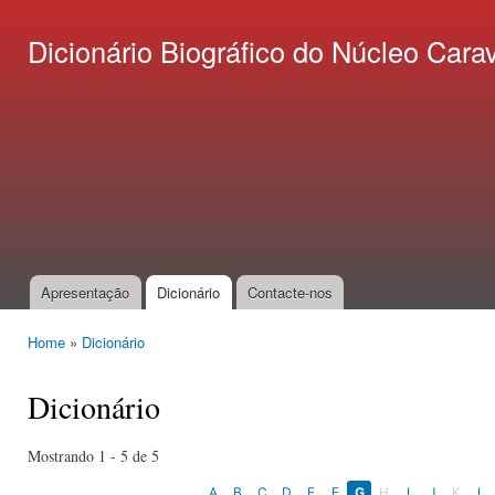
Ski
mai
Dicionário Biográfico do Núcleo C
con
Apresentação
Dicionário
Contacte-nos
Main menu
Home
»
Dicionário
You are here
Dicionário
Mostrando 1 - 5 de 5
A
B
C
D
E
F
G
H
I
J
K
L