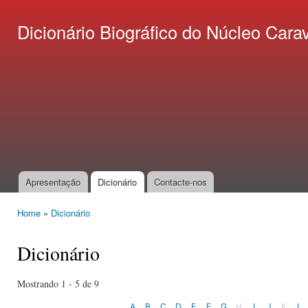
Ski
mai
Dicionário Biográfico do Núcleo C
con
Apresentação
Dicionário
Contacte-nos
Main menu
Home
»
Dicionário
You are here
Dicionário
Mostrando 1 - 5 de 9
A
B
C
D
E
F
G
H
I
J
K
L