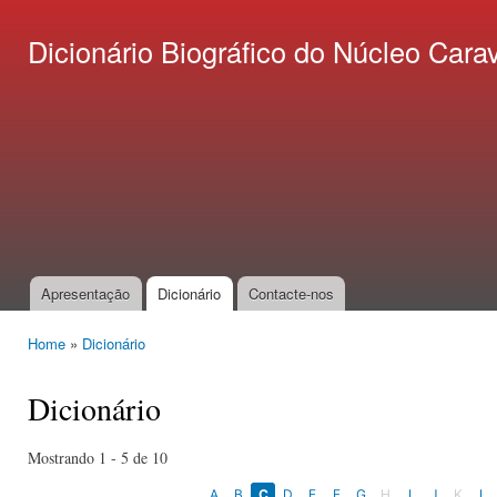
Ski
mai
Dicionário Biográfico do Núcleo C
con
Apresentação
Dicionário
Contacte-nos
Main menu
Home
»
Dicionário
You are here
Dicionário
Mostrando 1 - 5 de 10
A
B
C
D
E
F
G
H
I
J
K
L