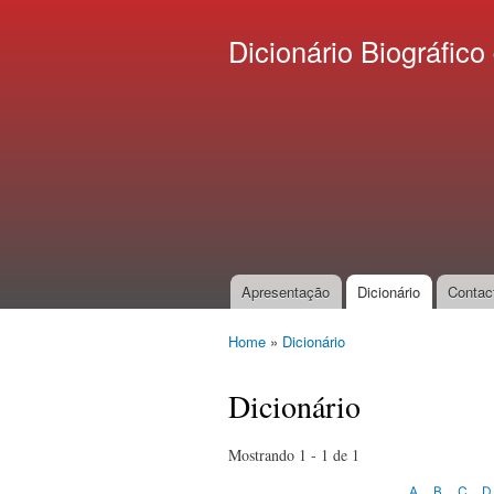
Dicionário Biográfi
Apresentação
Dicionário
Contac
Main menu
Home
»
Dicionário
You are here
Dicionário
Mostrando 1 - 1 de 1
A
B
C
D