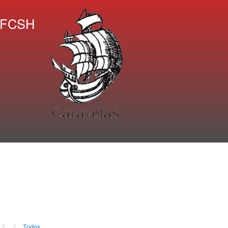
A FCSH
Y
Z
Todos