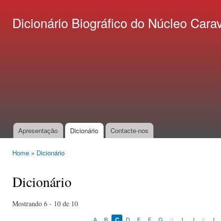
Ski
mai
Dicionário Biográfico do Núcleo C
con
Apresentação
Dicionário
Contacte-nos
Main menu
Home
»
Dicionário
You are here
Dicionário
Mostrando 6 - 10 de 10
A
B
C
D
E
F
G
H
I
J
K
L