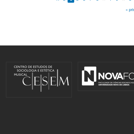
« pr
Pages