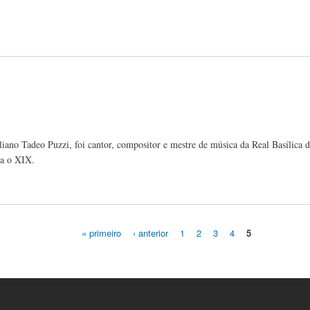
aliano Tadeo Puzzi, foi cantor, compositor e mestre de música da Real Basílica
ra o XIX.
« primeiro
‹ anterior
1
2
3
4
5