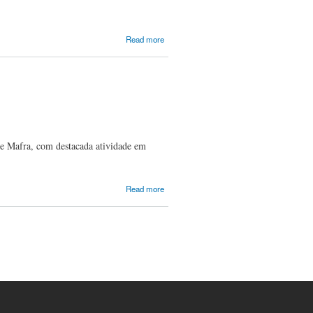
about
Read more
PORTUGAL,
Marcos
António da
Fonseca
 de Mafra, com destacada atividade em
about
Read more
PUZZI,
António
de
Padua