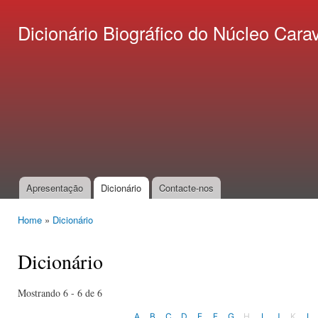
Ski
mai
Dicionário Biográfico do Núcleo C
con
Apresentação
Dicionário
Contacte-nos
Main menu
Home
»
Dicionário
You are here
Dicionário
Mostrando 6 - 6 de 6
A
B
C
D
E
F
G
H
I
J
K
L