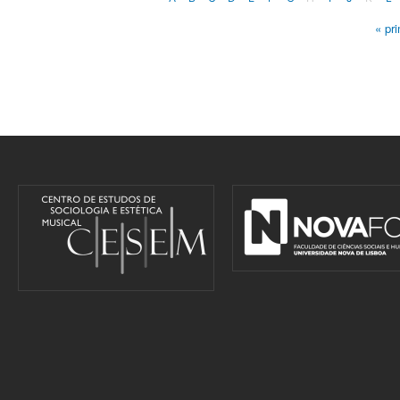
« pr
Pages