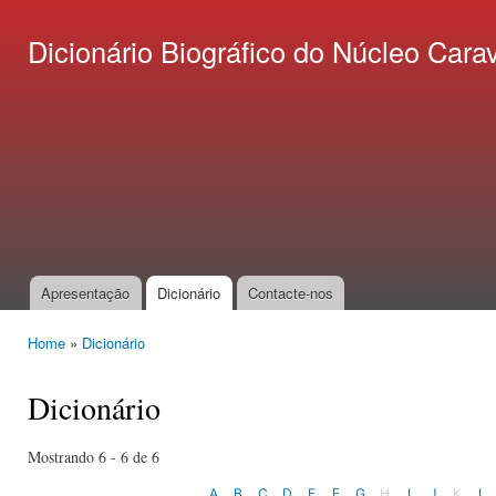
Ski
mai
Dicionário Biográfico do Núcleo C
con
Apresentação
Dicionário
Contacte-nos
Main menu
Home
»
Dicionário
You are here
Dicionário
Mostrando 6 - 6 de 6
A
B
C
D
E
F
G
H
I
J
K
L