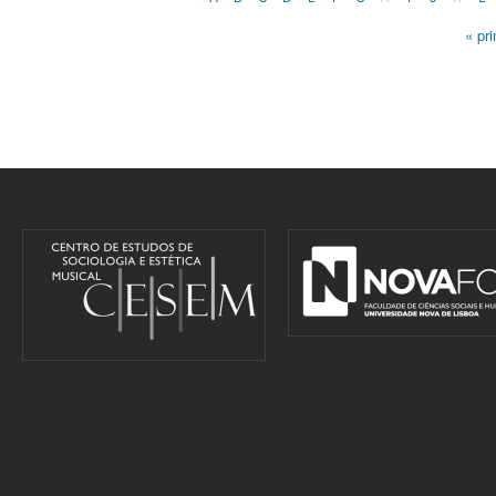
« pr
Pages