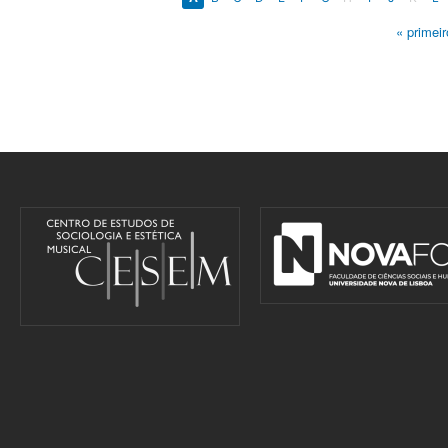
« primeir
Pages