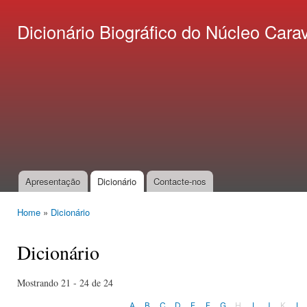
Ski
mai
Dicionário Biográfico do Núcleo C
con
Apresentação
Dicionário
Contacte-nos
Main menu
Home
»
Dicionário
You are here
Dicionário
Mostrando 21 - 24 de 24
A
B
C
D
E
F
G
H
I
J
K
L