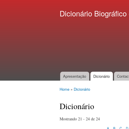
Dicionário Biográfi
Apresentação
Dicionário
Contac
Main menu
Home
»
Dicionário
You are here
Dicionário
Mostrando 21 - 24 de 24
A
B
C
D