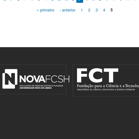
« primeiro
‹ anterior
1
2
3
4
5