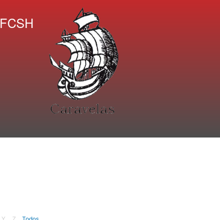
A FCSH
Y
Z
Todos