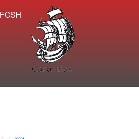
A FCSH
Y
Z
Todos