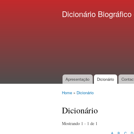
Dicionário Biográfi
Apresentação
Dicionário
Contac
Main menu
Home
»
Dicionário
You are here
Dicionário
Mostrando 1 - 1 de 1
A
B
C
D