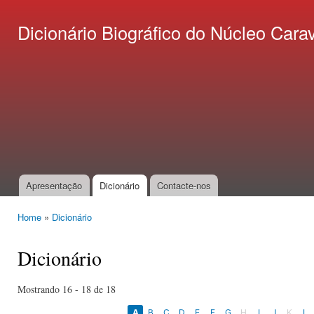
Ski
mai
Dicionário Biográfico do Núcleo C
con
Apresentação
Dicionário
Contacte-nos
Main menu
Home
»
Dicionário
You are here
Dicionário
Mostrando 16 - 18 de 18
A
B
C
D
E
F
G
H
I
J
K
L