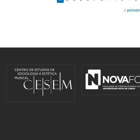
« primeir
Pages