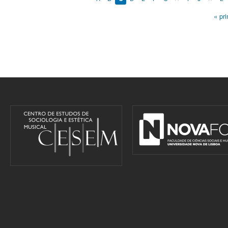
« pr
Pages