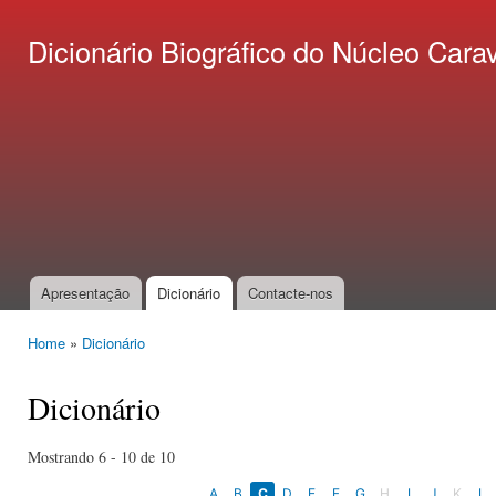
Ski
mai
Dicionário Biográfico do Núcleo C
con
Apresentação
Dicionário
Contacte-nos
Main menu
Home
»
Dicionário
You are here
Dicionário
Mostrando 6 - 10 de 10
A
B
C
D
E
F
G
H
I
J
K
L