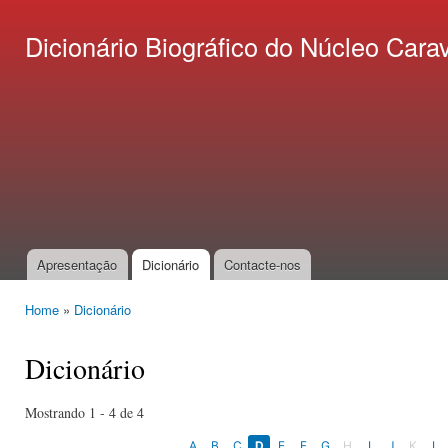
Ski
mai
Dicionário Biográfico do Núcleo C
con
Apresentação
Dicionário
Contacte-nos
Main menu
Home
»
Dicionário
You are here
Dicionário
Mostrando 1 - 4 de 4
A
B
C
D
E
F
G
H
I
J
K
L