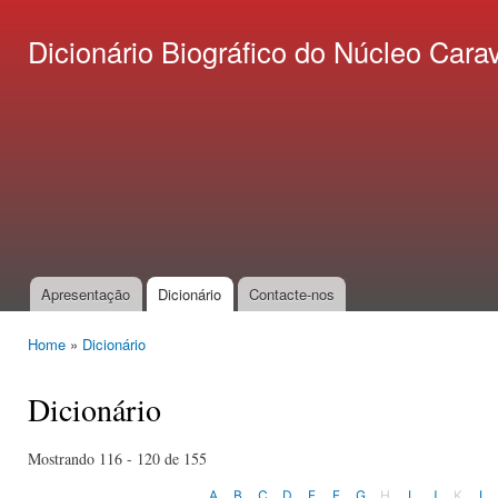
Ski
mai
Dicionário Biográfico do Núcleo C
con
Apresentação
Dicionário
Contacte-nos
Main menu
Home
»
Dicionário
You are here
Dicionário
Mostrando 116 - 120 de 155
A
B
C
D
E
F
G
H
I
J
K
L