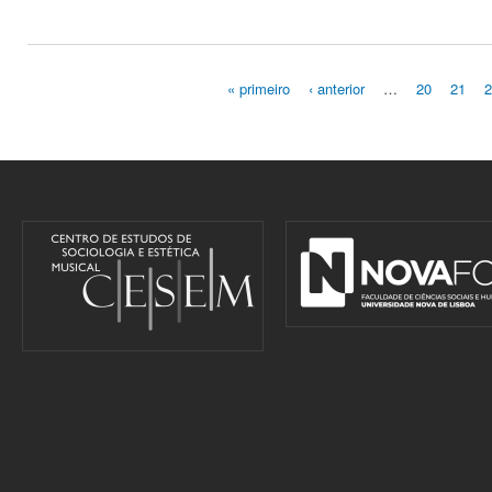
« primeiro
‹ anterior
…
20
21
Pages