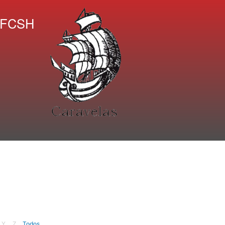
A FCSH
Y
Z
Todos