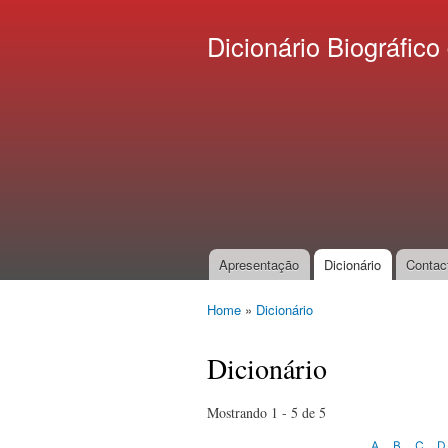
Dicionário Biográfi
Apresentação
Dicionário
Contac
Main menu
Home
»
Dicionário
You are here
Dicionário
Mostrando 1 - 5 de 5
A
B
C
D