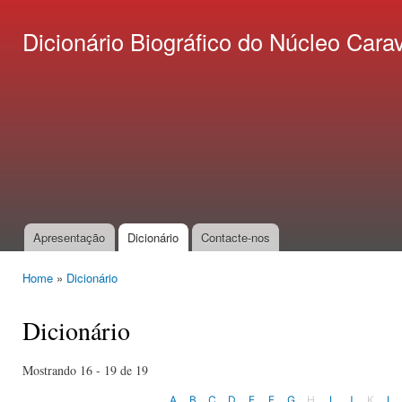
Ski
mai
Dicionário Biográfico do Núcleo C
con
Apresentação
Dicionário
Contacte-nos
Main menu
Home
»
Dicionário
You are here
Dicionário
Mostrando 16 - 19 de 19
A
B
C
D
E
F
G
H
I
J
K
L