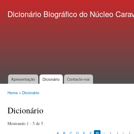
Ski
mai
Dicionário Biográfico do Núcleo C
con
Apresentação
Dicionário
Contacte-nos
Main menu
Home
»
Dicionário
You are here
Dicionário
Mostrando 1 - 5 de 5
A
B
C
D
E
F
G
H
I
J
K
L