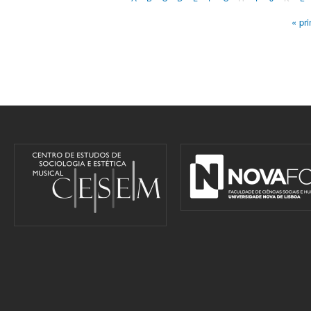
« pr
Pages