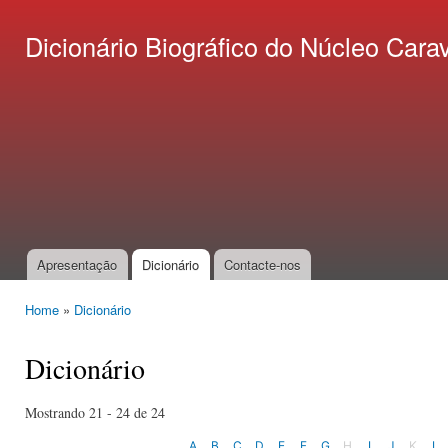
Ski
mai
Dicionário Biográfico do Núcleo C
con
Apresentação
Dicionário
Contacte-nos
Main menu
Home
»
Dicionário
You are here
Dicionário
Mostrando 21 - 24 de 24
A
B
C
D
E
F
G
H
I
J
K
L