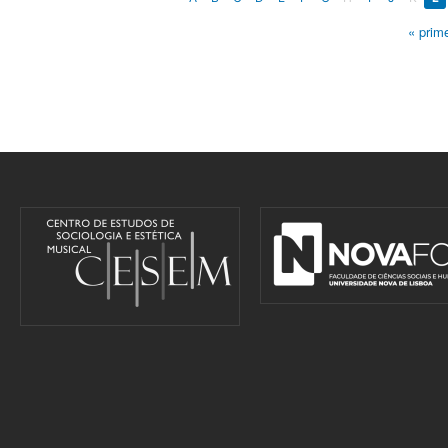
« prime
Pages