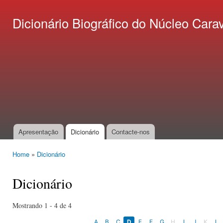
Ski
mai
Dicionário Biográfico do Núcleo C
con
Apresentação
Dicionário
Contacte-nos
Main menu
Home
»
Dicionário
You are here
Dicionário
Mostrando 1 - 4 de 4
A
B
C
D
E
F
G
H
I
J
K
L