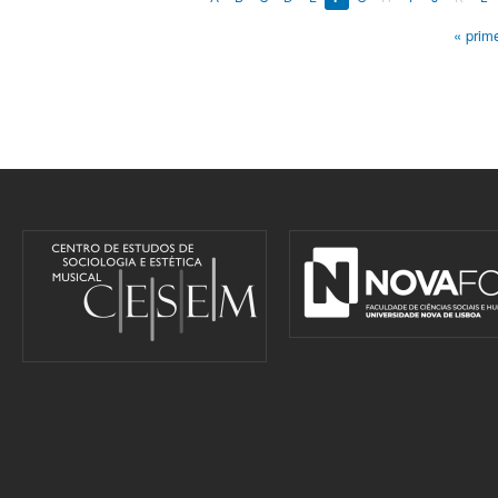
« prime
Pages