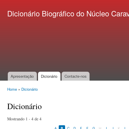
Ski
mai
Dicionário Biográfico do Núcleo C
con
Apresentação
Dicionário
Contacte-nos
Main menu
Home
»
Dicionário
You are here
Dicionário
Mostrando 1 - 4 de 4
A
B
C
D
E
F
G
H
I
J
K
L