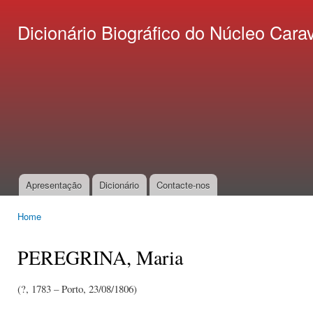
Ski
mai
Dicionário Biográfico do Núcleo C
con
Apresentação
Dicionário
Contacte-nos
Main menu
Home
You are here
PEREGRINA, Maria
(?, 1783 – Porto, 23/08/1806)