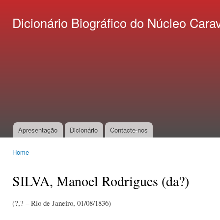
Ski
mai
Dicionário Biográfico do Núcleo C
con
Apresentação
Dicionário
Contacte-nos
Main menu
Home
You are here
SILVA, Manoel Rodrigues (da?)
(?,? – Rio de Janeiro, 01/08/1836)