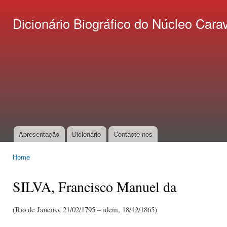
Ski
mai
Dicionário Biográfico do Núcleo C
con
Apresentação
Dicionário
Contacte-nos
Main menu
Home
You are here
SILVA, Francisco Manuel da
(Rio de Janeiro, 21/02/1795 – idem, 18/12/1865)