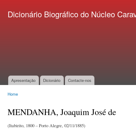
Ski
mai
Dicionário Biográfico do Núcleo C
con
Apresentação
Dicionário
Contacte-nos
Main menu
Home
You are here
MENDANHA, Joaquim José de
(Itabirito, 1800 – Porto Alegre, 02/11/1885)