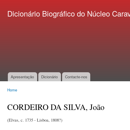
Ski
mai
Dicionário Biográfico do Núcleo C
con
Apresentação
Dicionário
Contacte-nos
Main menu
Home
You are here
CORDEIRO DA SILVA, João
(Elvas, c. 1735 - Lisboa, 1808?)