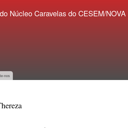
Skip to
main
co do Núcleo Caravelas do CESEM/NOV
content
te-nos
hereza