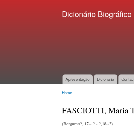
Dicionário Biográfi
Apresentação
Dicionário
Contac
Main menu
Home
You are here
FASCIOTTI, Maria T
(Bergamo?, 17-- ? - ?,18--?)