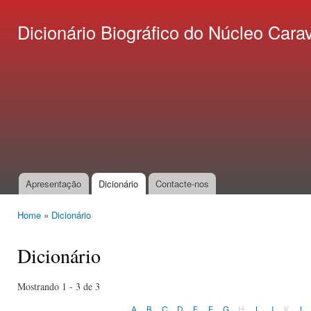
Ski
mai
Dicionário Biográfico do Núcleo C
con
Apresentação
Dicionário
Contacte-nos
Main menu
Home
»
Dicionário
You are here
Dicionário
Mostrando 1 - 3 de 3
A
B
C
D
E
F
G
H
I
J
K
L