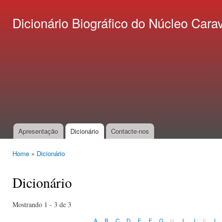
Ski
mai
Dicionário Biográfico do Núcleo C
con
Apresentação
Dicionário
Contacte-nos
Main menu
Home
»
Dicionário
You are here
Dicionário
Mostrando 1 - 3 de 3
A
B
C
D
E
F
G
H
I
J
K
L