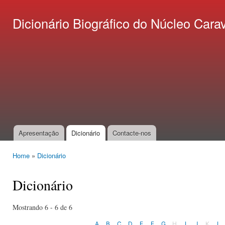
Ski
mai
Dicionário Biográfico do Núcleo C
con
Apresentação
Dicionário
Contacte-nos
Main menu
Home
»
Dicionário
You are here
Dicionário
Mostrando 6 - 6 de 6
A
B
C
D
E
F
G
H
I
J
K
L