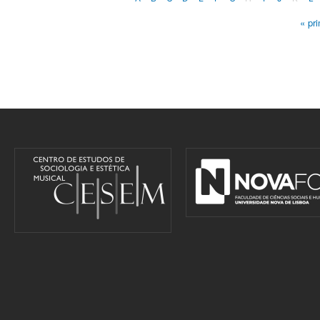
« pr
Pages