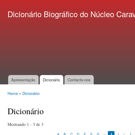
Ski
mai
Dicionário Biográfico do Núcleo C
con
Apresentação
Dicionário
Contacte-nos
Main menu
Home
»
Dicionário
You are here
Dicionário
Mostrando 1 - 3 de 3
A
B
C
D
E
F
G
H
I
J
K
L