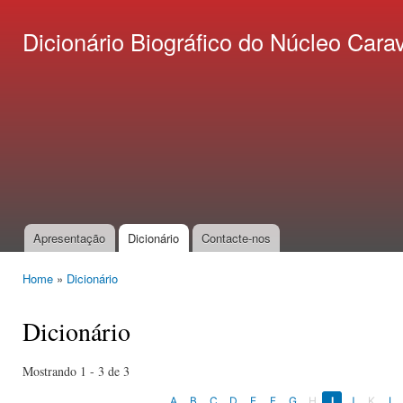
Ski
mai
Dicionário Biográfico do Núcleo C
con
Apresentação
Dicionário
Contacte-nos
Main menu
Home
»
Dicionário
You are here
Dicionário
Mostrando 1 - 3 de 3
A
B
C
D
E
F
G
H
I
J
K
L